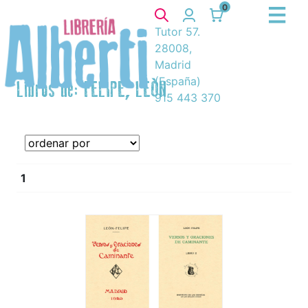
0
Tutor 57.
28008,
Madrid
(España)
Libros de: FELIPE, LEÓN
915 443 370
1