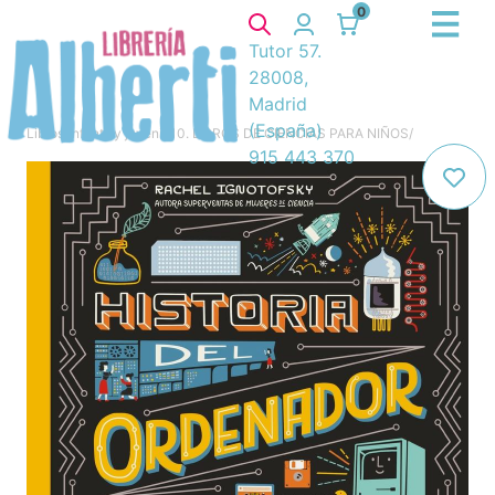
0
Tutor 57.
28008,
Madrid
(España)
Libros
/
Infantil y juvenil
/
10. LIBROS DE CIENCIAS PARA NIÑOS
/
915 443 370