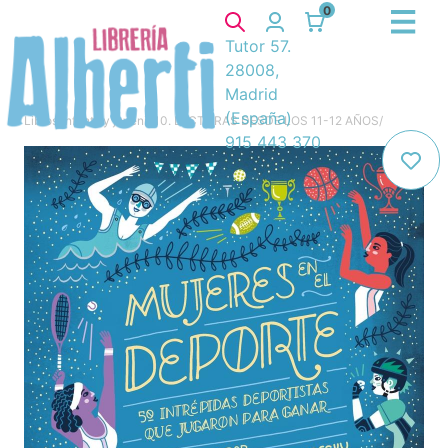
0
Tutor 57.
28008,
Madrid
(España)
Libros
/
Infantil y juvenil
/
10. LECTURAS DESDE LOS 11-12 AÑOS
/
915 443 370