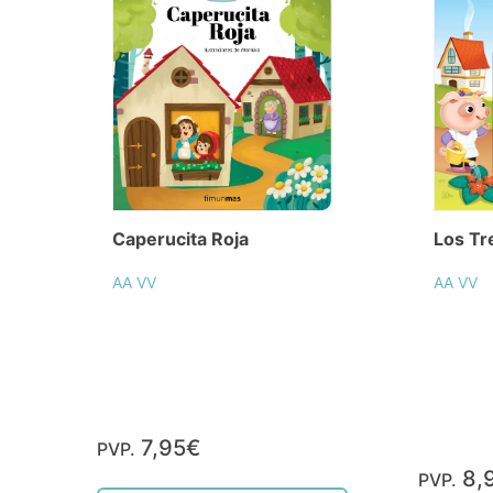
Caperucita Roja
Los Tr
AA VV
AA VV
7,95€
PVP.
8,
PVP.