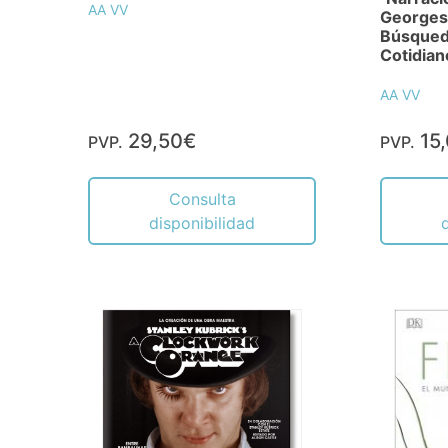
AA VV
Georges 
Búsqueda
Cotidian
AA VV
29,50€
15
PVP.
PVP.
Consulta
disponibilidad