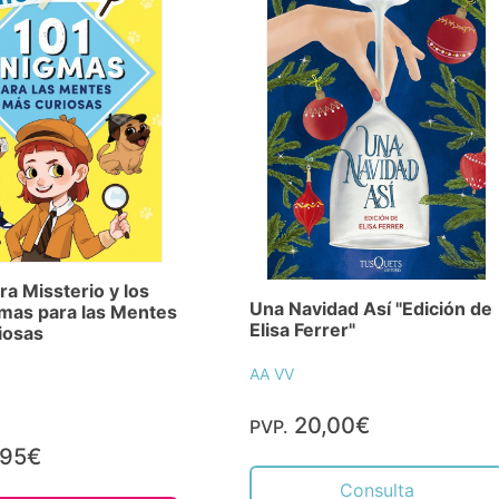
ra Missterio y los
Una Navidad Así "Edición de
mas para las Mentes
Elisa Ferrer"
iosas
AA VV
20,00€
PVP.
,95€
Consulta