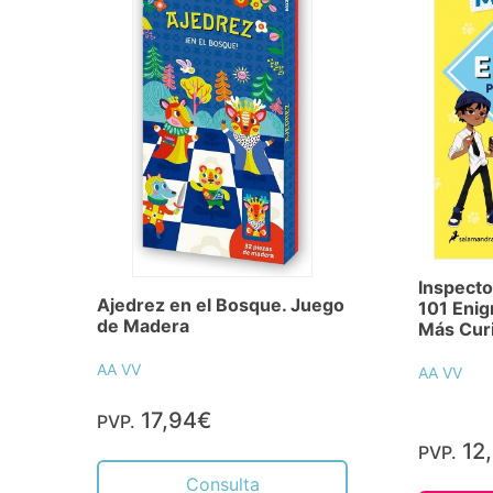
Inspecto
Ajedrez en el Bosque. Juego
101 Enig
de Madera
Más Cur
AA VV
AA VV
17,94€
PVP.
12
PVP.
Consulta