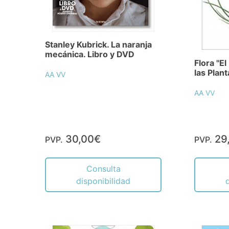
Stanley Kubrick. La naranja
mecánica. Libro y DVD
Flora "E
las Plant
AA VV
AA VV
30,00€
29
PVP.
PVP.
Consulta
disponibilidad