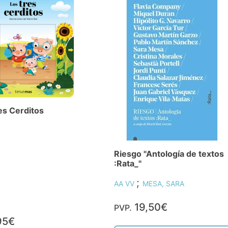
es Cerditos
Riesgo "Antología de textos
:Rata_"
;
AA VV
MESA, SARA
19,50€
PVP.
95€