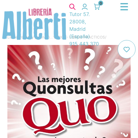
0
Tutor 57.
28008,
Madrid
(España)
Libros
/
Infantil y juvenil
/
6. . VARIOS- LIBROS PRACTICOS
/
915 443 370