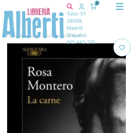
0
Tutor 57.
28008,
Madrid
(España)
Libros
/
Narrativa
/
8. LITERATURA ESPAÑOLA
/
915 443 370