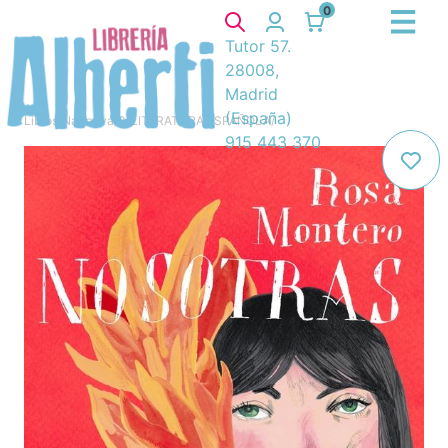
0
Tutor 57.
28008,
Madrid
(España)
Libros
/
Narrativa
/
8. LITERATURA ESPAÑOLA
/
915 443 370