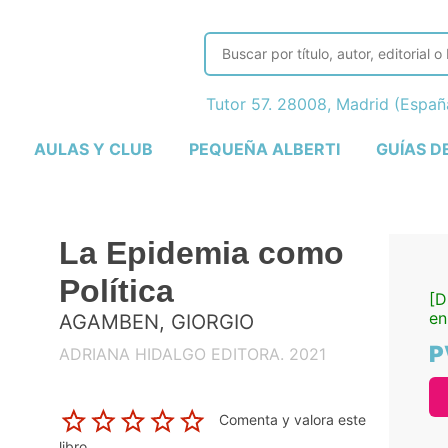
Tutor 57. 28008, Madrid (Espa
AULAS Y CLUB
PEQUEÑA ALBERTI
GUÍAS D
La Epidemia como
Política
[D
en
AGAMBEN, GIORGIO
P
ADRIANA HIDALGO EDITORA. 2021
Comenta y valora este
libro