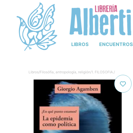
LIBROS
ENCUENTROS
Libros
/
Filosófía, antropología, religión
/
1. FILOSOFIA.
/