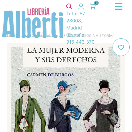
0
Tutor 57.
28008,
Madrid
(España)
Libros
/
Política y Sociedad
/
3. MUJERES SOCIOLOGIA HISTORIA
/
915 443 370