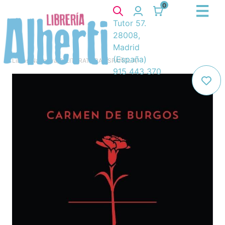
0
Tutor 57.
28008,
Madrid
(España)
Libros
/
Narrativa
/
8. LITERATURA ESPAÑOLA
/
915 443 370