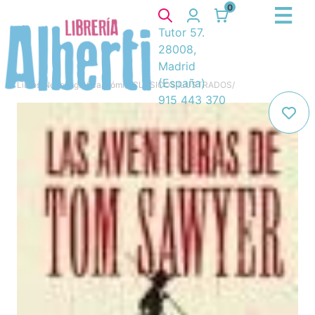
0
Tutor 57.
28008,
Madrid
(España)
Libros
/
Novela gráfica, cómic
/
CLÁSICOS ILUSTRADOS
/
915 443 370