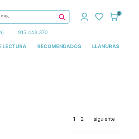
0
ña)
915 443 370
E LECTURA
RECOMENDADOS
LLANURAS
1
2
siguiente