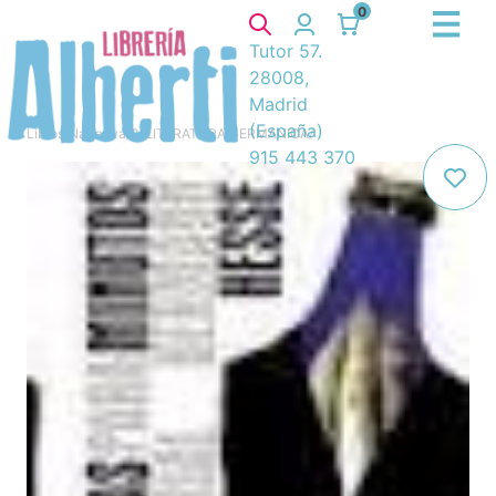
0
Tutor 57.
28008,
Madrid
(España)
Libros
/
Narrativa
/
8. LITERATURA GERMANICA
/
915 443 370