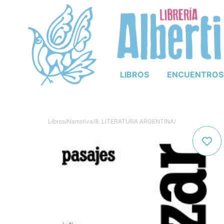
LIBROS
ENCUENTROS
Libros
/
Narrativa
/
8. LITERATURA ARGENTINA
/