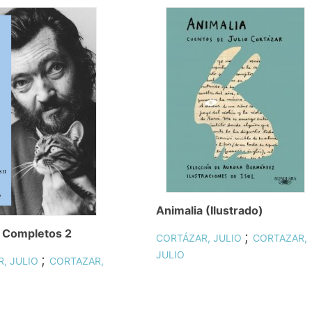
Animalia (Ilustrado)
 Completos 2
;
CORTÁZAR, JULIO
CORTAZAR,
JULIO
;
, JULIO
CORTAZAR,