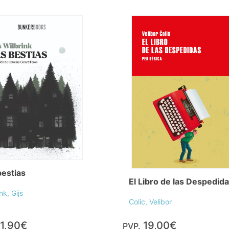
bestias
El Libro de las Despedid
nk, Gijs
Colic, Velibor
1,90€
19,00€
PVP.