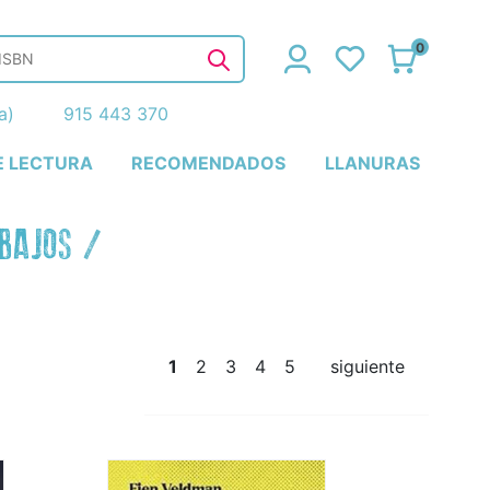
0
ña)
915 443 370
E LECTURA
RECOMENDADOS
LLANURAS
 BAJOS
/
1
2
3
4
5
siguiente