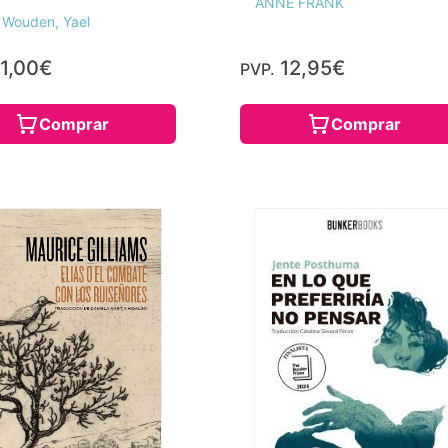
ANNE FRANK
 Wouden, Yael
1,00€
12,95€
PVP.
Comprar
Comprar