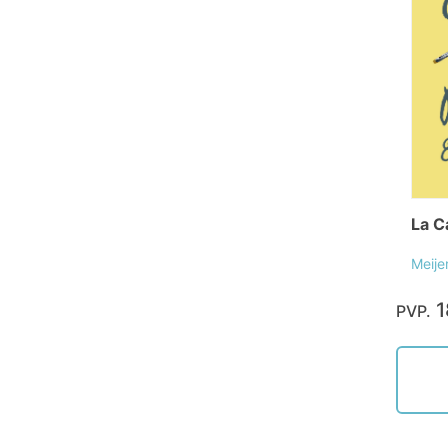
La C
Meije
1
PVP.