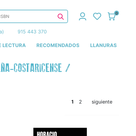
0
ña)
915 443 370
E LECTURA
RECOMENDADOS
LLANURAS
ÑA-COSTARICENSE
/
1
2
siguiente