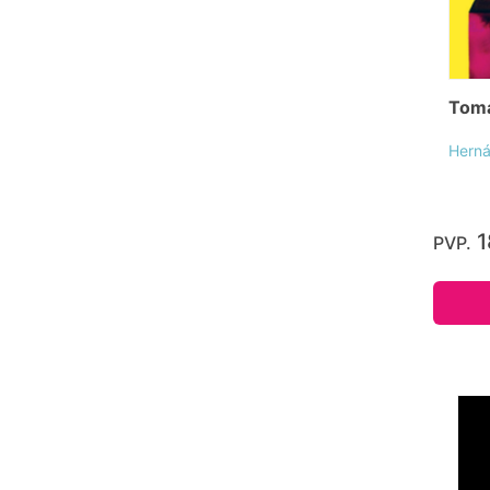
Toma
Herná
1
PVP.