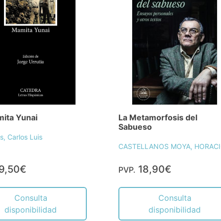
ita Yunai
La Metamorfosis del
Sabueso
as, Carlos Luis
CASTELLANOS MOYA, HORAC
9,50€
18,90€
PVP.
Consulta
Consulta
disponibilidad
disponibilidad