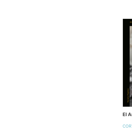
El A
COR