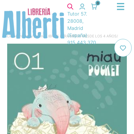
0
Tutor 57.
28008,
Madrid
(España)
Libros
/
Infantil y juvenil
/
LIBROS PARA NIÑOS DESDE LOS 4 AÑOS
/
915 443 370