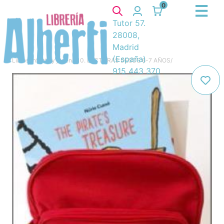
0
Tutor 57.
28008,
Madrid
(España)
Libros
/
Infantil y juvenil
/
10. LECTURAS DESDE 6-7 AÑOS
/
915 443 370