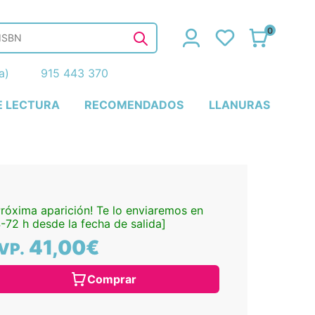
0
ña)
915 443 370
E LECTURA
RECOMENDADOS
LLANURAS
Próxima aparición! Te lo enviaremos en
-72 h desde la fecha de salida]
41,00€
VP.
Comprar