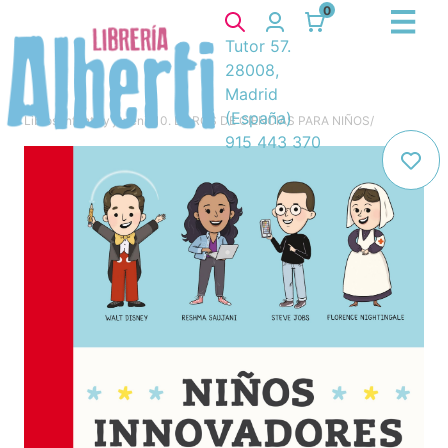
0
Tutor 57.
28008,
Madrid
(España)
Libros
/
Infantil y juvenil
/
10. LIBROS DE CIENCIAS PARA NIÑOS
/
915 443 370