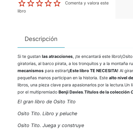
Comenta y valora este
libro
Descripción
Si te gustan
las atracciones
, ¡te encantará este libro!¡Osit
giratorias, al barco pirata, a los tronquitos y a la montaña
mecanismos
para estirar!
¡Este libro TE NECESITA!
Al gira
pequeñas manos participan en la historia. Este
alto nivel d
libros, una pieza clave para apasionarlos por la lectura.Un l
por el multipremiado
Benji Davies
.
Títulos de la colección
O
El gran libro de Osito Tito
Osito Tito. Libro y peluche
Osito Tito. Juega y construye