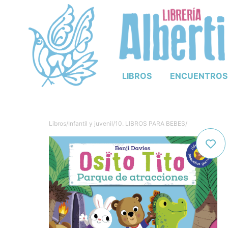
LIBROS
ENCUENTROS
Libros
/
Infantil y juvenil
/
10. LIBROS PARA BEBES
/