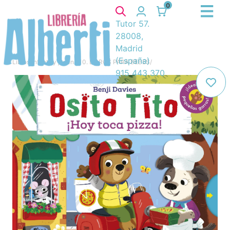
0
Tutor 57.
28008,
Madrid
(España)
Libros
/
Infantil y juvenil
/
10. LIBROS PARA BEBES
/
915 443 370