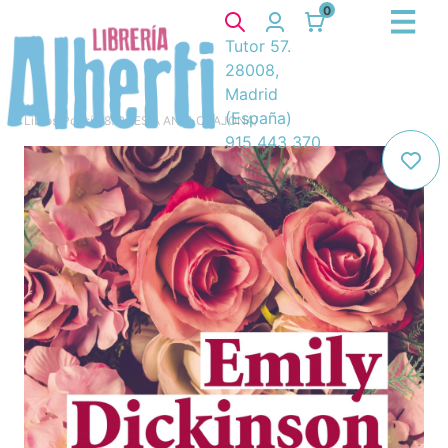
0
Tutor 57.
28008,
Madrid
(España)
Libros
/
Poesía
/
8. POESIA ANGLOSAJONA
/
915 443 370