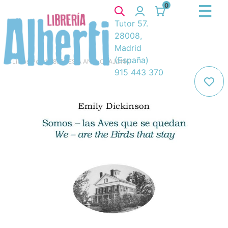
0
Tutor 57.
28008,
Madrid
(España)
Libros
/
Poesía
/
8. POESIA ANGLOSAJONA
/
915 443 370