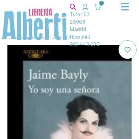
0
Tutor 57.
28008,
Madrid
(España)
Libros
/
Narrativa
/
LITERATURA PERUANA
/
915 443 370