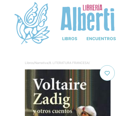
LIBROS
ENCUENTROS
Libros
/
Narrativa
/
8. LITERATURA FRANCESA
/