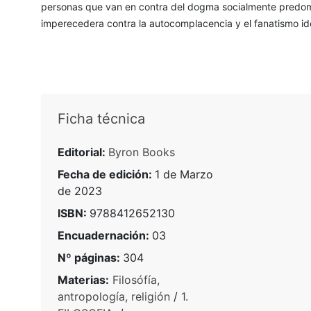
personas que van en contra del dogma socialmente predomin
imperecedera contra la autocomplacencia y el fanatismo id
Ficha técnica
Editorial:
Byron Books
Fecha de edición:
1 de Marzo
de 2023
ISBN:
9788412652130
Encuadernación:
03
Nº páginas:
304
Materias:
Filosófía,
antropología, religión
/
1.