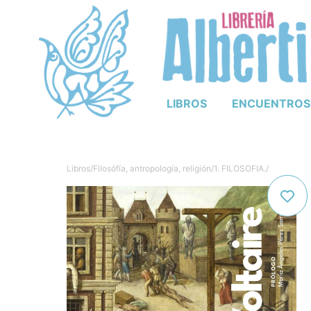
LIBROS
ENCUENTROS
Libros
/
Filosófía, antropología, religión
/
1. FILOSOFIA.
/