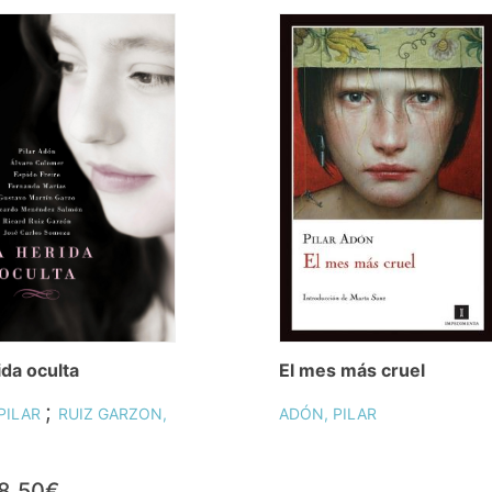
ida oculta
El mes más cruel
;
PILAR
RUIZ GARZON,
ADÓN, PILAR
8,50€