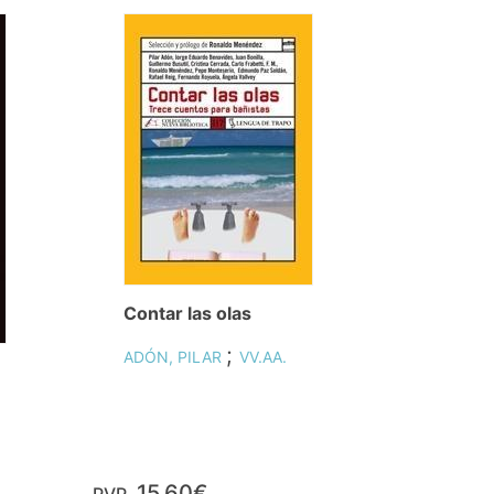
Contar las olas
;
ADÓN, PILAR
VV.AA.
15,60€
PVP.