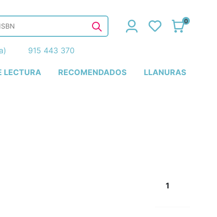
0
ña)
915 443 370
E LECTURA
RECOMENDADOS
LLANURAS
1