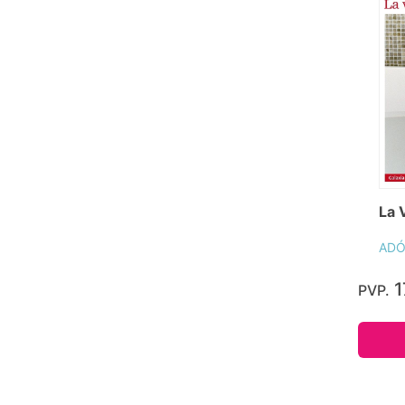
La 
ADÓ
1
PVP.