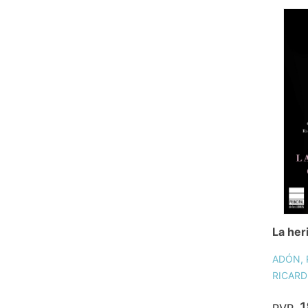
La her
ADÓN, 
RICARD
1
PVP.