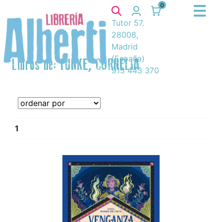
0
Tutor 57.
28008,
Madrid
(España)
Libros de: FUNKE, CORNELIA
915 443 370
1