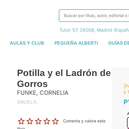
Tutor 57. 28008, Madrid (Espa
AULAS Y CLUB
PEQUEÑA ALBERTI
GUÍAS D
Potilla y el Ladrón de
Gorros
[P
y 
FUNKE, CORNELIA
P
SIRUELA.
A
Comenta y valora este
libro