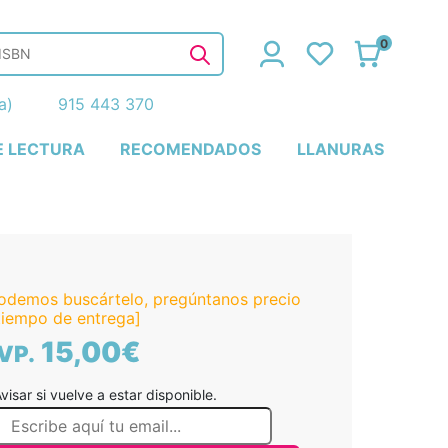
0
ña)
915 443 370
E LECTURA
RECOMENDADOS
LLANURAS
odemos buscártelo, pregúntanos precio
tiempo de entrega]
15,00€
VP.
visar si vuelve a estar disponible.