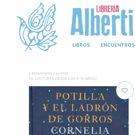
LIBROS
ENCUENTROS
Libros
/
Infantil y juvenil
/
10. LECTURAS DESDE LOS 9-10 AÑOS
/