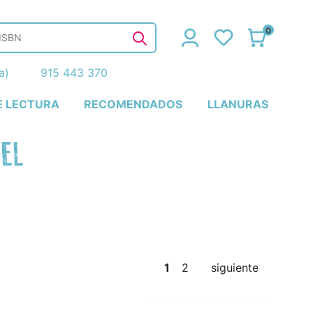
0
ña)
915 443 370
E LECTURA
RECOMENDADOS
LLANURAS
IEL
1
2
siguiente