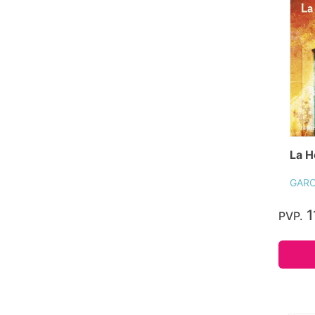
La H
GARC
1
PVP.