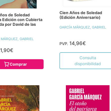
Cien Años de Soledad
ños de Soledad
(Edición Aniversario)
 Edición con Cubierta
ada por David de las
GARCÍA MÁRQUEZ, GABRIEL
)
 MÁRQUEZ, GABRIEL
14,96€
PVP.
1,90€
Consulta
disponibilidad
Comprar