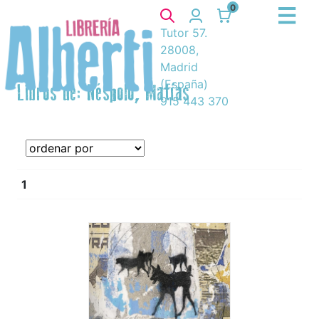
0
Tutor 57.
28008,
Madrid
(España)
Libros de: Néspolo, Matías
915 443 370
1