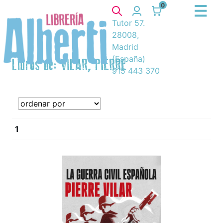
0
Tutor 57.
28008,
Madrid
(España)
Libros de: VILAR, PIERRE
915 443 370
1