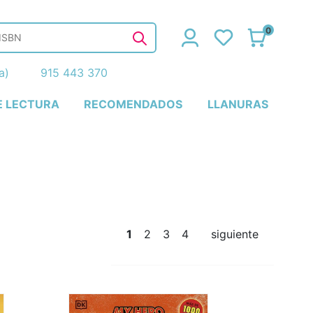
0
ña)
915 443 370
E LECTURA
RECOMENDADOS
LLANURAS
1
2
3
4
siguiente