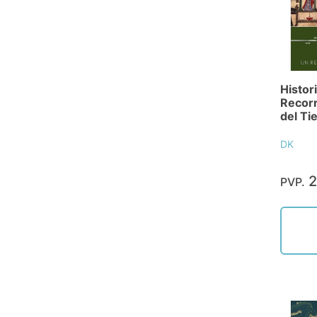
Histor
Recorr
del Ti
DK
2
PVP.