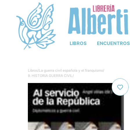
LIBROS
ENCUENTROS
Libros
/
La guerra civil española y el franquismo
/
9. HISTORIA GUERRA CIVIL
/