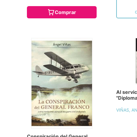
Comprar
Al servic
"Diploma
VIÑAS, A
Conspiración del General