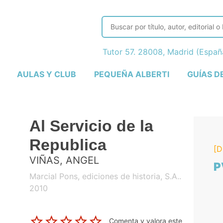
Tutor 57. 28008, Madrid (Espa
AULAS Y CLUB
PEQUEÑA ALBERTI
GUÍAS D
Al Servicio de la
Republica
[D
VIÑAS, ANGEL
P
Marcial Pons, ediciones de historia, S.A..
2010
Comenta y valora este