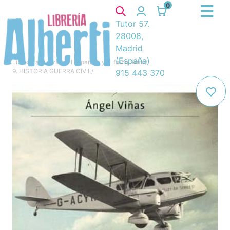
0
Tutor 57.
28008,
Madrid
(España)
Libros
/
La guerra civil española y el franquismo
/
9. HISTORIA GUERRA CIVIL
/
915 443 370