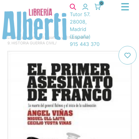
0
Tutor 57.
28008,
Madrid
(España)
Libros
/
La guerra civil española y el franquismo
/
9. HISTORIA GUERRA CIVIL
/
915 443 370