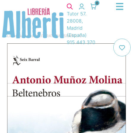
0
Tutor 57.
28008,
Madrid
(España)
Libros
/
Narrativa
/
8. LITERATURA ESPAÑOLA
/
915 443 370