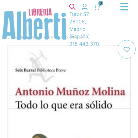
0
Tutor 57.
28008,
Madrid
(España)
Libros
/
Narrativa
/
8. LITERATURA ESPAÑOLA
/
915 443 370