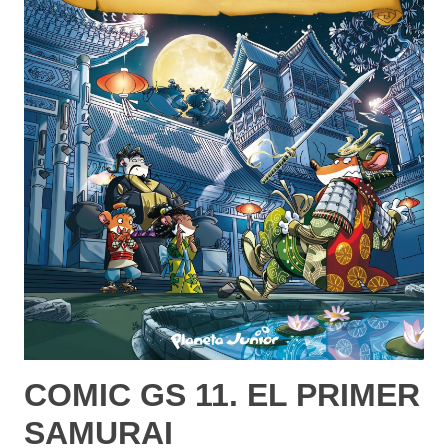
El Diario de Gero 1. ¡No Faltes al Cole!
STILTON, GERÓNIMO
14,95€
PVP.
Consulta disponibilidad