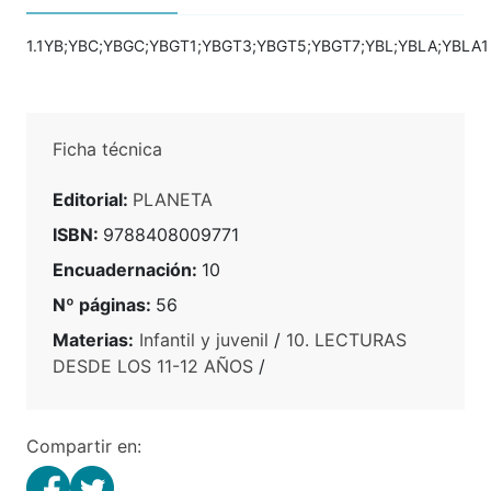
Mi amigo el principito
STILTON, GERÓNIMO
12,95€
PVP.
Comprar