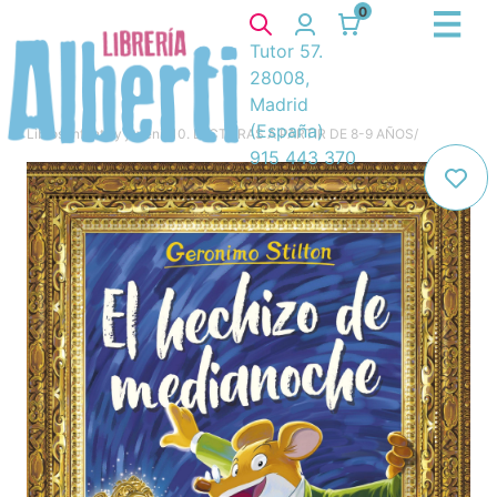
0
Tutor 57.
28008,
Madrid
(España)
Libros
/
Infantil y juvenil
/
10. LECTURAS A PARTIR DE 8-9 AÑOS
/
915 443 370