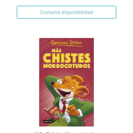
Más Chistes Morrocotudos
STILTON, GERÓNIMO
10,95€
PVP.
Comprar