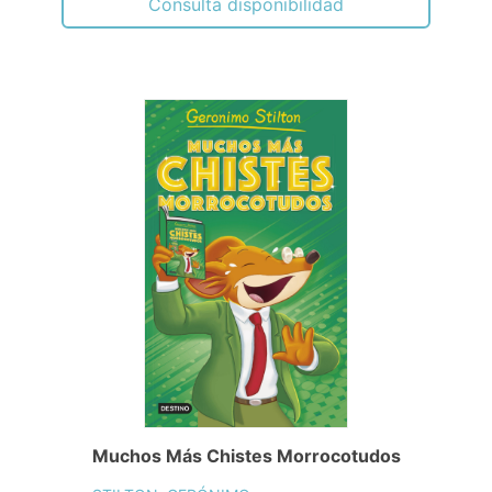
Muchos Más Chistes Morrocotudos
STILTON, GERÓNIMO
10,95€
PVP.
Consulta disponibilidad