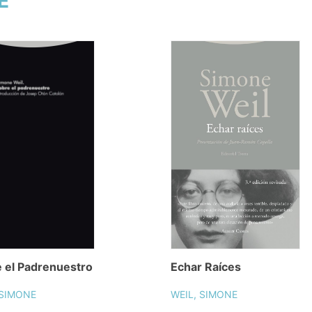
E
 el Padrenuestro
Echar Raíces
 SIMONE
WEIL, SIMONE