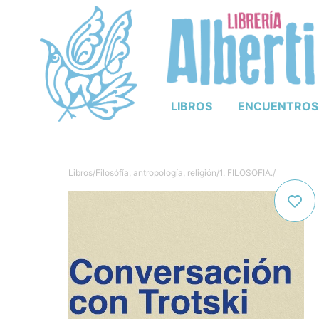
LIBROS
ENCUENTROS
Libros
/
Filosófía, antropología, religión
/
1. FILOSOFIA.
/