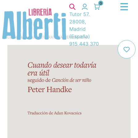
0
Tutor 57.
28008,
Madrid
(España)
Libros
/
Narrativa
/
8. LITERATURA GERMANICA
/
915 443 370