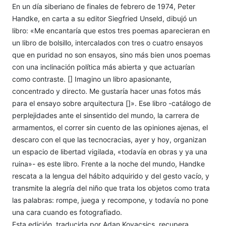
En un día siberiano de finales de febrero de 1974, Peter
Handke, en carta a su editor Siegfried Unseld, dibujó un
libro: «Me encantaría que estos tres poemas aparecieran en
un libro de bolsillo, intercalados con tres o cuatro ensayos
que en puridad no son ensayos, sino más bien unos poemas
con una inclinación política más abierta y que actuarían
como contraste. [] Imagino un libro apasionante,
concentrado y directo. Me gustaría hacer unas fotos más
para el ensayo sobre arquitectura []». Ese libro -catálogo de
perplejidades ante el sinsentido del mundo, la carrera de
armamentos, el correr sin cuento de las opiniones ajenas, el
descaro con el que las tecnocracias, ayer y hoy, organizan
un espacio de libertad vigilada, «todavía en obras y ya una
ruina»- es este libro. Frente a la noche del mundo, Handke
rescata a la lengua del hábito adquirido y del gesto vacío, y
transmite la alegría del niño que trata los objetos como trata
las palabras: rompe, juega y recompone, y todavía no pone
una cara cuando es fotografiado.
Esta edición, traducida por Adan Kovacsics, recupera