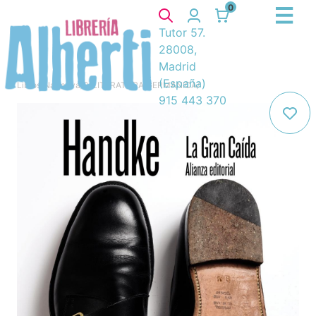
0
Tutor 57.
28008,
Madrid
(España)
Libros
/
Narrativa
/
8. LITERATURA GERMANICA
/
915 443 370