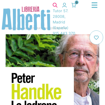
0
Tutor 57.
28008,
Madrid
(España)
Libros
/
Narrativa
/
8. LITERATURA GERMANICA
/
915 443 370