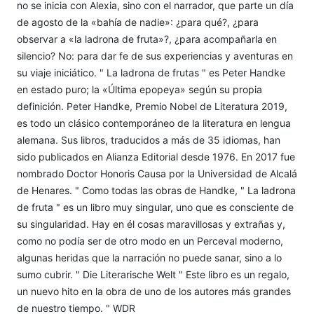
no se inicia con Alexia, sino con el narrador, que parte un día
de agosto de la «bahía de nadie»: ¿para qué?, ¿para
observar a «la ladrona de fruta»?, ¿para acompañarla en
silencio? No: para dar fe de sus experiencias y aventuras en
su viaje iniciático. " La ladrona de frutas " es Peter Handke
en estado puro; la «Última epopeya» según su propia
definición. Peter Handke, Premio Nobel de Literatura 2019,
es todo un clásico contemporáneo de la literatura en lengua
alemana. Sus libros, traducidos a más de 35 idiomas, han
sido publicados en Alianza Editorial desde 1976. En 2017 fue
nombrado Doctor Honoris Causa por la Universidad de Alcalá
de Henares. " Como todas las obras de Handke, " La ladrona
de fruta " es un libro muy singular, uno que es consciente de
su singularidad. Hay en él cosas maravillosas y extrañas y,
como no podía ser de otro modo en un Perceval moderno,
algunas heridas que la narración no puede sanar, sino a lo
sumo cubrir. " Die Literarische Welt " Este libro es un regalo,
un nuevo hito en la obra de uno de los autores más grandes
de nuestro tiempo. " WDR