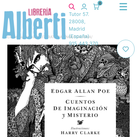
0
Tutor 57.
28008,
Madrid
(España)
Libros
/
Narrativa
/
8. LITERATURA ANGLOSAJONA
/
915 443 370