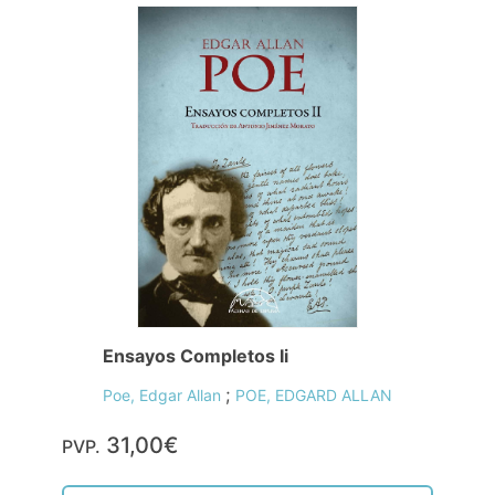
Ensayos Completos Ii
;
Poe, Edgar Allan
POE, EDGARD ALLAN
31,00€
PVP.