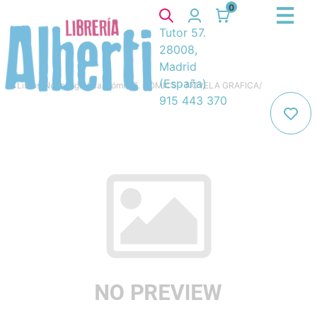
0
Tutor 57.
28008,
Madrid
(España)
Libros
/
Novela gráfica, cómic
/
6. COMICS - NOVELA GRAFICA
/
915 443 370