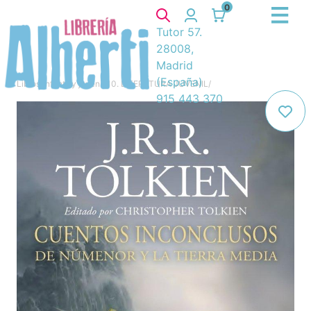
0
Tutor 57.
28008,
Madrid
(España)
Libros
/
Infantil y juvenil
/
10. LITERATURA JUVENIL
/
915 443 370