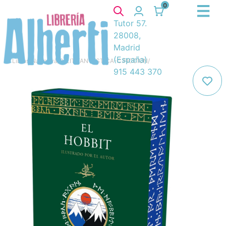
0
Tutor 57.
28008,
Madrid
(España)
Libros
/
Narrativa
/
8. LIT.FANTASTICA-C.FICCION
/
915 443 370